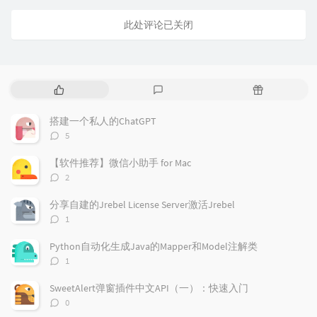
此处评论已关闭
热
最
随
门
新
机
文
评
文
搭建一个私人的ChatGPT
章
论
章
评
5
论
数：
【软件推荐】微信小助手 for Mac
评
2
论
数：
分享自建的Jrebel License Server激活Jrebel
评
1
论
数：
Python自动化生成Java的Mapper和Model注解类
评
1
论
数：
SweetAlert弹窗插件中文API（一）：快速入门
评
0
论