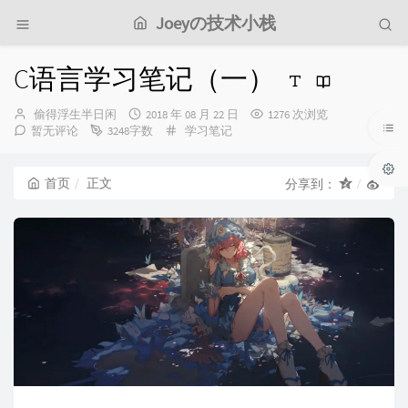
Joeyの技术小栈
C语言学习笔记（一）
博
发
偷得浮生半日闲
2018 年 08 月 22 日
1276 次浏览
主：
布
分
暂无评论
3248字数
学习笔记
时
类：
间：
首页
正文
分享到：