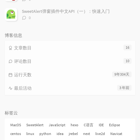
论
数：
SweetAlert弹窗插件中文API（一）：快速入门
评
0
论
数：
博客信息
文章数目
16
评论数目
10
运行天数
9年304天
最后活动
3 年前
标签云
MacOS
SweetAlert
JavaScript
hexo
C语言
IDE
Eclipse
centos
linux
python
idea
jrebel
next
live2d
Navicat