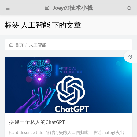
Joeyの技术小栈
标签 人工智能 下的文章
首页
人工智能
搭建一个私人的ChatGPT
{card-describe title="前言"}失踪人口回归啦！最近chatpgt火出