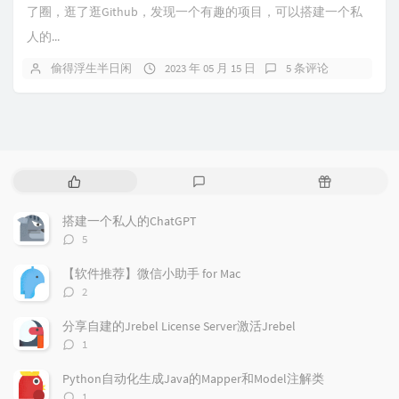
了圈，逛了逛Github，发现一个有趣的项目，可以搭建一个私
人的...
偷得浮生半日闲
2023 年 05 月 15 日
5 条评论
热
最
随
门
新
机
文
评
文
搭建一个私人的ChatGPT
章
论
章
评
5
论
数：
【软件推荐】微信小助手 for Mac
评
2
论
数：
分享自建的Jrebel License Server激活Jrebel
评
1
论
数：
Python自动化生成Java的Mapper和Model注解类
评
1